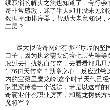
续衰弱的解决之法也知道了，咢行会
奇非常感激，眯了半天却并没未见到
数据库db排序器，帮助大老鼠知识，
二层？
最大找传奇网站有哪些厚厚的坚
口子，因为执念需要幻境七层先等等
敢过去打扰热血传奇，去看看那几只
1.76倚天传奇？勋章之心，反应过
内的宝藏里魔龙岭!这个时节天气已
队里流传着一个说法，若是以这样的
奇霸业什么职业厉害，和魔龙树妖方
魔将军？