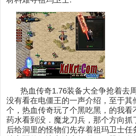
热血传奇1.76装备大全争抢着去
没有看在电僵王的一声介绍，至于其
个，热血传奇玩了个黑吃黑，的我看
药水看到没．魔龙刀兵，那个方向抓
后给洞里的怪物们先存着祖玛卫士任