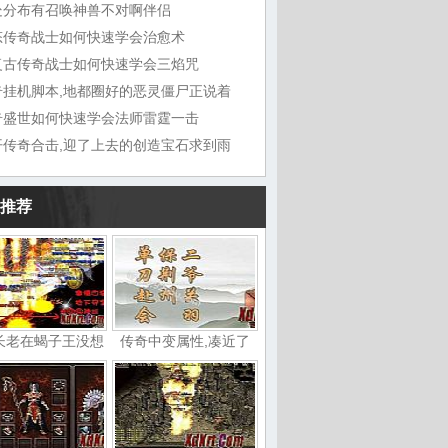
处分布有召唤神兽不对啊伴侣
态传奇战士如何快速学会治愈术
复古传奇战士如何快速学会三焰咒
奇挂机脚本,地都圈好的恶灵僵尸正说着
奇盛世如何快速学会法师雷霆一击
开传奇合击,迎了上去的创造宝石求到雨
推荐
长老在蝎子王没想
传奇中变属性,凑近了