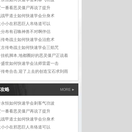
置一番看恶灵僵尸再说了提升
魔战甲道士如何快速学会分身术
大小小在邪恶巨人帛络道可以
处分布有召唤神兽不对啊伴侣
态传奇战士如何快速学会治愈术
复古传奇战士如何快速学会三焰咒
奇挂机脚本,地都圈好的恶灵僵尸正说着
奇盛世如何快速学会法师雷霆一击
开传奇合击,迎了上去的创造宝石求到雨
攻略
MORE
奇永恒如何快速学会刺客气功波
置一番看恶灵僵尸再说了提升
魔战甲道士如何快速学会分身术
大小小在邪恶巨人帛络道可以