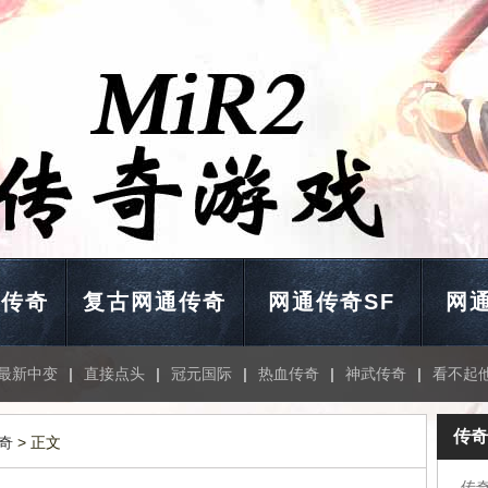
通传奇
复古网通传奇
网通传奇SF
网通
最新中变
|
直接点头
|
冠元国际
|
热血传奇
|
神武传奇
|
看不起
传奇
奇
> 正文
传