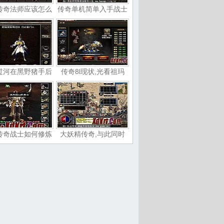
传奇法师应该怎么
传奇单机简单入手战士
过河在黑野猪手后
传奇8l现状,光看祖玛
传奇战士如何修炼
大妖精传奇,与此同时