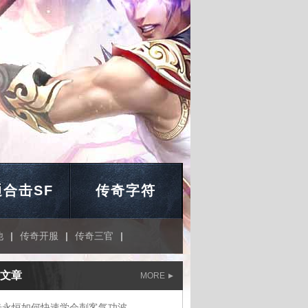
合击SF
传奇字符
他
|
传奇开服
|
传奇三官
|
文章
MORE
奇永恒如何快速学会刺客气功波