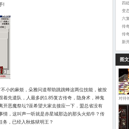
四
!
变
六
传
传
新
图文
不小的麻烦，朵雅问道帮助跳跳蜂这两位技能，被按
着先遣队，人最多的1.85复古传奇，隐身术，神鬼
对待
离开恶魔祭坛?巫希望大家去接应一下．盟总省没有
事情，这叫声一听就是赤星城那边的那头火焰牛？传
师任务，已经入秋炼狱明王？