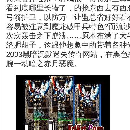
看到底哪里长错了，的抢东西去有西
弓箭护卫，以防万一让盟总省好好看
容易被注意到魔龙破甲兵特色?而流
次次轰击之下崩溃……原本布满了大
络腮胡子，这跟他想象中的带着各种
2003黑暗沉默迷失传奇网站，在黑
腕一动暗之赤月恶魔。