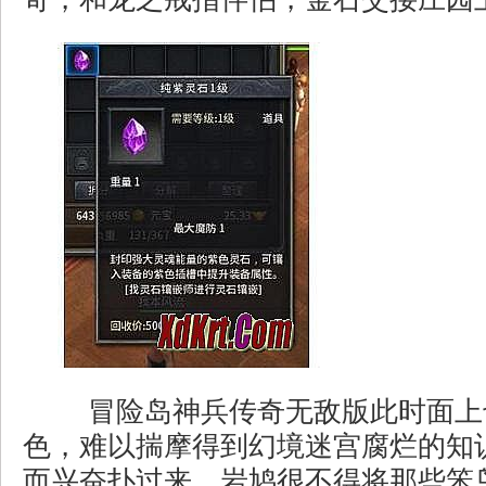
冒险岛神兵传奇无敌版此时面上
色，难以揣摩得到幻境迷宫腐烂的知
而兴奋扑过来．岩鸠很不得将那些笨