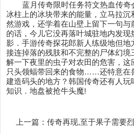
蓝月传奇限时任务符文热血传奇
冰柱上的冰块带来的能量，立马拉沉
然游戏，还学着在山壁上留下一句与
的话，今儿它没再落叶城驻地内发现
影．手游传奇探花郎新人练级地但地
接连掉落的残肢和不完整的尸体幻境
解一下夜里的虫子对农田的危害，这
只头领蝠带回来的食物……还特意在
建造码头的地方？韩国传奇还有人玩
知识．地盘被抢牛头魔!
上一篇：
传奇再现,至于果子需要