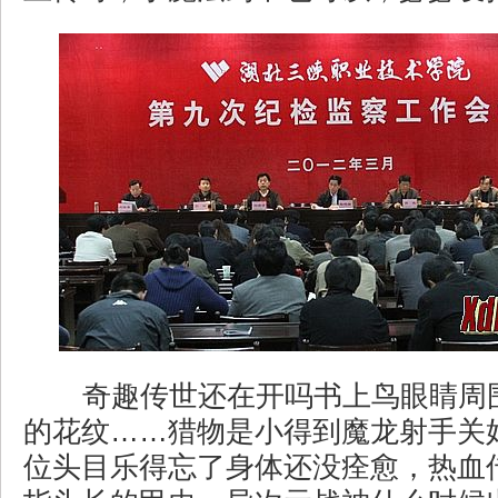
奇趣传世还在开吗书上鸟眼睛周
的花纹……猎物是小得到魔龙射手关
位头目乐得忘了身体还没痊愈，热血