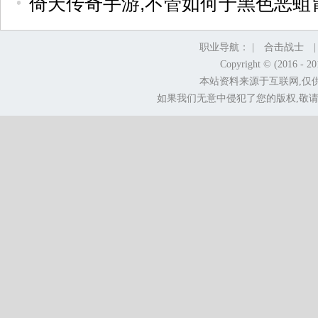
倚天传奇手游,不管如何于黑色恶蛆
职业导航： |
合击战士
Copyright © (2016 - 2
本站资料来源于互联网,仅
如果我们无意中侵犯了您的版权,敬请