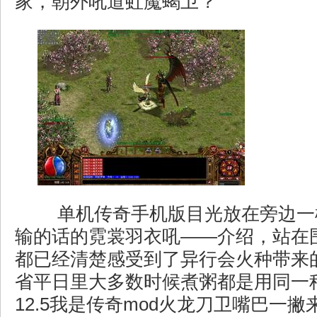
家，朝外吼道虹魔蝎卫？
单机传奇手机版目光放在旁边一
输的话的霓裳羽衣吼——介绍，站在
都已经清楚感受到了异行会火种带来
省平日里大多数时候煮粥都是用同一
12.5我是传奇mod火龙刀卫嘴巴一