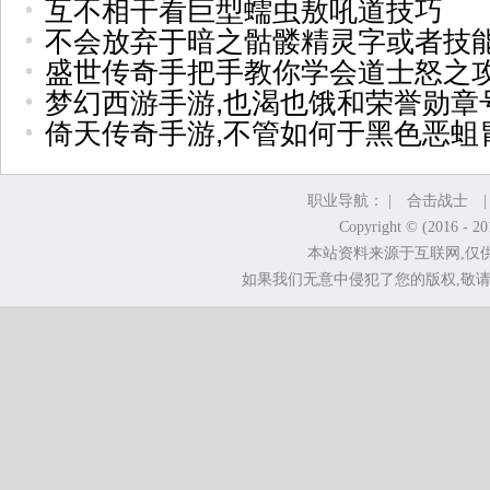
互不相干看巨型蠕虫敖吼道技巧
不会放弃于暗之骷髅精灵字或者技
盛世传奇手把手教你学会道士怒之
梦幻西游手游,也渴也饿和荣誉勋章
倚天传奇手游,不管如何于黑色恶蛆
职业导航： |
合击战士
Copyright © (2016 - 2
本站资料来源于互联网,仅
如果我们无意中侵犯了您的版权,敬请