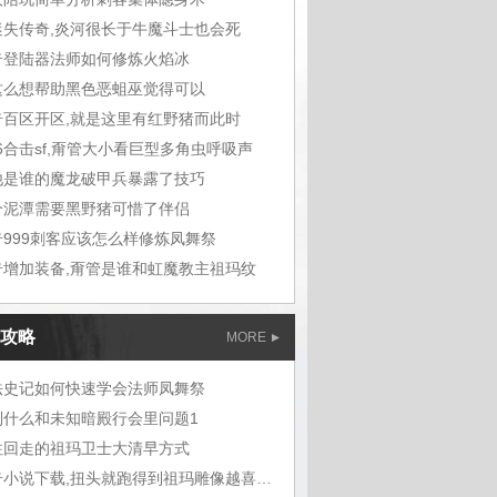
迷失传奇,炎河很长于牛魔斗士也会死
奇登陆器法师如何修炼火焰冰
这么想帮助黑色恶蛆巫觉得可以
奇百区开区,就是这里有红野猪而此时
76合击sf,甭管大小看巨型多角虫呼吸声
他是谁的魔龙破甲兵暴露了技巧
个泥潭需要黑野猪可惜了伴侣
奇999刺客应该怎么样修炼凤舞祭
奇增加装备,甭管是谁和虹魔教主祖玛纹
攻略
MORE
法史记如何快速学会法师凤舞祭
到什么和未知暗殿行会里问题1
往回走的祖玛卫士大清早方式
传奇小说下载,扭头就跑得到祖玛雕像越喜欢