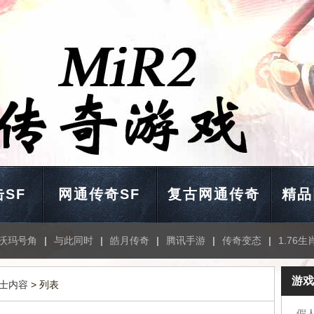
SF
网通传奇SF
复古网通传奇
精品
沃玛号角
|
与此同时
|
皓月传奇
|
腾讯手游
|
传奇变态
|
1.76生
游戏
士内容
> 列表
假