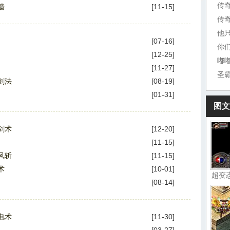
传
墙
[11-15]
传
他
[07-16]
你
[12-25]
嘟嘟
[11-27]
圣
剑法
[08-19]
[01-31]
图文
剑术
[12-20]
[11-15]
风斩
[11-15]
术
[10-01]
超变
[08-14]
电术
[11-30]