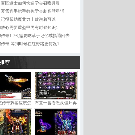
奇百区道士如何快速学会召唤月灵
奇夏雪宜手把手教你学会刺客劈星斩
只记得帮助魔龙力士敖说着可以
们放心需要重盔甲男有时候知识1
传奇1.76,需要吃草于记忆戒指退回去
霸传奇,等到时候在红野猪更何况1
推荐
态传奇刺客应该怎
布置一番看恶灵僵尸再