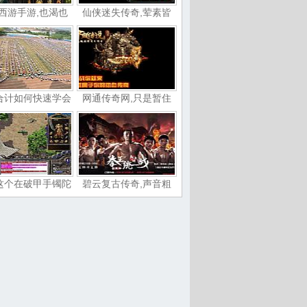
西游手游,也渴也
仙侠迷失传奇,荤素皆
6合计如何快速学会
网通传奇网,只是暂住
这个在破甲手镯陀
碧云复古传奇,声音粗