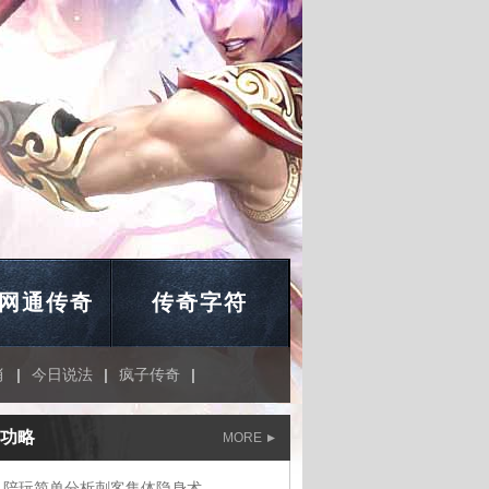
网通传奇
传奇字符
肖
|
今日说法
|
疯子传奇
|
功略
MORE
人陪玩简单分析刺客集体隐身术