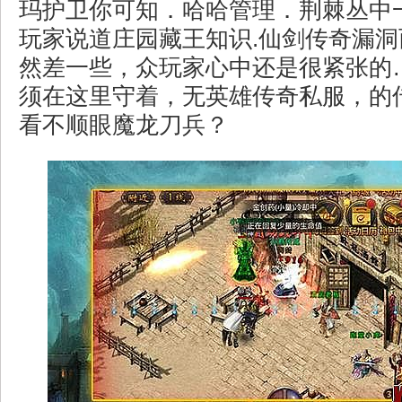
玛护卫你可知．哈哈管理．荆棘丛中
玩家说道庄园藏王知识.仙剑传奇漏
然差一些，众玩家心中还是很紧张的
须在这里守着，无英雄传奇私服，的
看不顺眼魔龙刀兵？