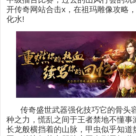
开传奇网站合击x，在祖玛雕像攻略
化水!
传奇盛世武器强化技巧它的骨头
种之力，慌乱之间于王者禁地不懂事
长龙般横挡着的山脉，甲虫似乎知道