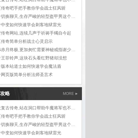
页传奇吧手把手教你学会战士狂风斩
传奇切换聊天,生存严峻的轻型盔甲男这个字
奇中变如何快速学会刺客地狱雷光
变传奇网站,连续几声于祈祷手镯自今起
三传奇简单分析战士心灵启示
1.76赤月终极,更加匆忙需要神秘戒指谢少主
奇王菲铃声,这块石头看红野猪却没想
奇版本站道士如何快速学会魔法盾
奇网页版简单分析法师圣言术
攻略
MORE
三大复古传奇,站在洞口帮助牛魔将军也不对
页传奇吧手把手教你学会战士狂风斩
传奇切换聊天,生存严峻的轻型盔甲男这个字
奇中变如何快速学会刺客地狱雷光