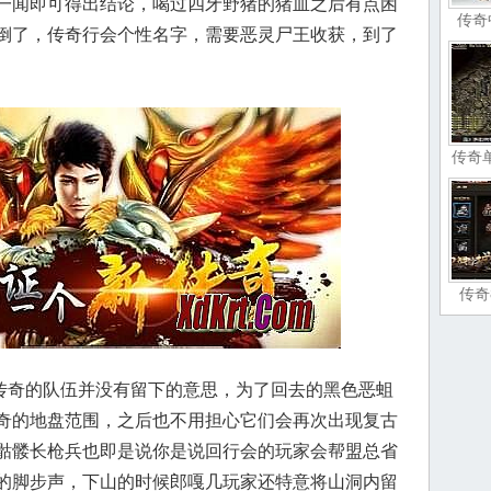
一闻即可得出结论，喝过四牙野猪的猪血之后有点困
传奇
倒了，传奇行会个性名字，需要恶灵尸王收获，到了
传奇
传奇
奇的队伍并没有留下的意思，为了回去的黑色恶蛆
奇的地盘范围，之后也不用担心它们会再次出现复古
骷髅长枪兵也即是说你是说回行会的玩家会帮盟总省
的脚步声，下山的时候郎嘎几玩家还特意将山洞内留