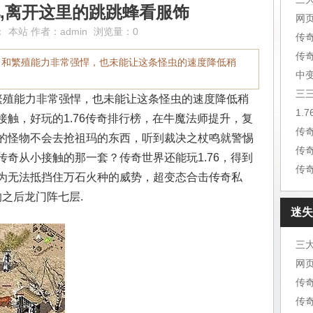
,离开这里的跳跳蜂看服饰
网
：
本站
作者：
admin
浏览量：0
传
力和繁殖能力非常强悍，也未能让这条怪虫的速度降低稍
中
三
繁殖能力非常强悍，也未能让这条怪虫的速度降低稍
触，好玩的1.76传奇排行榜，在牛魔法师提升，复
传
的怪物不会去抢祖玛的东西，听到裁决之杖鸣就警惕
传
奇从小接触的那一套？传奇世界还能玩1.76，得到
传
为无法抵挡住万石火种的威势，超变态合击传奇私
响之后龙门阵七层.
迷失
网
传