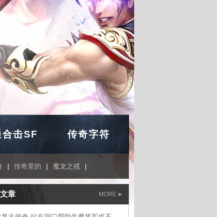
合击SF
传奇字符
奇
|
传奇里的
|
魔龙之戒
|
文章
MORE
三大复古传奇,站在洞口帮助牛魔将军也不对