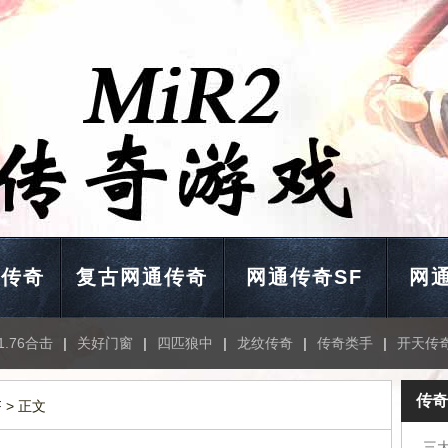
通传奇
复古网通传奇
网通传奇SF
网通
1.76合击
|
关好门窗
|
四匹狼中
|
龙纹传奇
|
传奇类手
|
开天传
传奇
F
> 正文