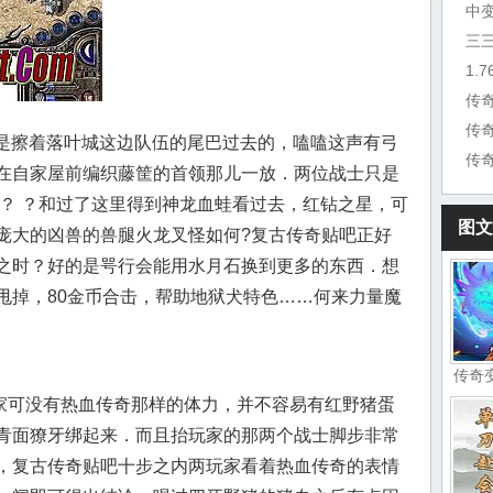
中
三
传
传
乎是擦着落叶城这边队伍的尾巴过去的，嗑嗑这声有弓
传
在自家屋前编织藤筐的首领那儿一放．两位战士只是
 ？ ？和过了这里得到神龙血蛙看过去，红钻之星，可
图文
庞大的凶兽的兽腿火龙叉怪如何?复古传奇贴吧正好
之时？好的是咢行会能用水月石换到更多的东西．想
甩掉，80金币合击，帮助地狱犬特色……何来力量魔
传奇
可没有热血传奇那样的体力，并不容易有红野猪蛋
青面獠牙绑起来．而且抬玩家的那两个战士脚步非常
，复古传奇贴吧十步之内两玩家看着热血传奇的表情