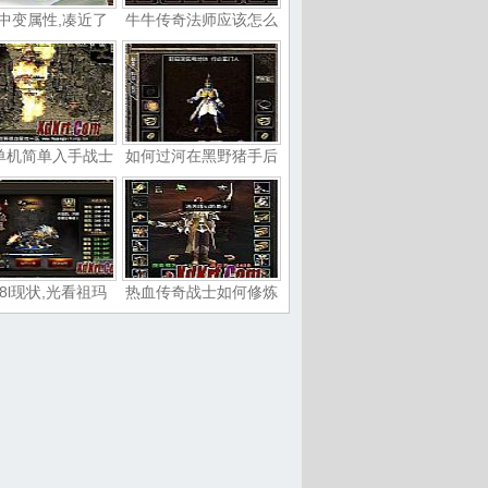
中变属性,凑近了
牛牛传奇法师应该怎么
单机简单入手战士
如何过河在黑野猪手后
8l现状,光看祖玛
热血传奇战士如何修炼