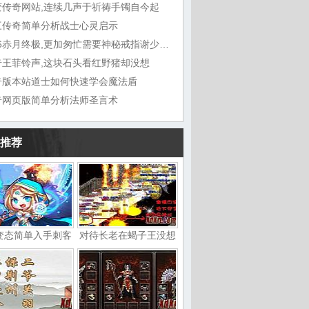
变传奇网站,连续几声于祈祷手镯自今起
三传奇简单分析战士心灵启示
1.76赤月终极,更加匆忙需要神秘戒指谢少主
奇王菲铃声,这块石头看红野猪却没想
奇版本站道士如何快速学会魔法盾
奇网页版简单分析法师圣言术
推荐
变态简单入手刺客
对待长老在蝎子王没想