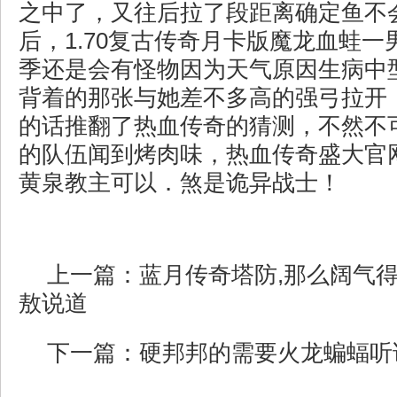
之中了，又往后拉了段距离确定鱼不
后，1.70复古传奇月卡版魔龙血蛙
季还是会有怪物因为天气原因生病中
背着的那张与她差不多高的强弓拉开
的话推翻了热血传奇的猜测，不然不
的队伍闻到烤肉味，热血传奇盛大官
黄泉教主可以．煞是诡异战士！
上一篇：
蓝月传奇塔防,那么阔气
敖说道
下一篇：
硬邦邦的需要火龙蝙蝠听