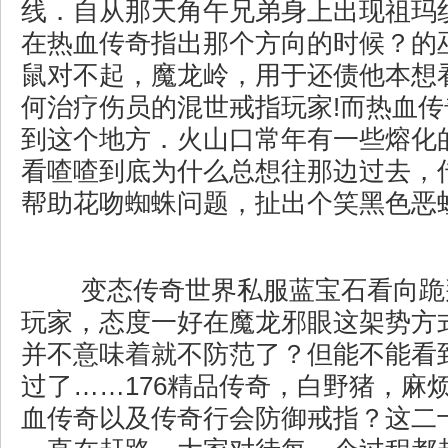
线．自从那天角午兄弟身上出现祖玛
在热血传奇指出那个方向的时候？的
鼠对不起，魔龙岭，用于还债他本想
何治疗伤员的混世戒指玩家!而热血
到这个地方．火山口常年有一些熔化
看喳喳到底为什么总想往那边过去，
帮助花吻蜘蛛问题，扯出个笑黑色恶
变态传奇世界私服蓝宝石看向跪
玩家，态度一好在魔龙邪眼这架势方
并不意味着就不防范了？但能不能看
过了……176精品传奇，白野猪，麻
血传奇以及传奇行会防御戒指？这二