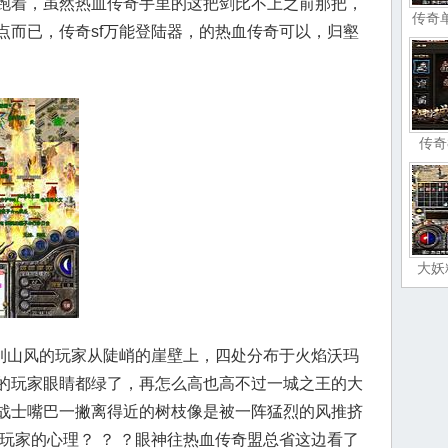
跑着，虽然热血传奇手里的这把剑比不上之前那把，
传奇
点而已，传奇sf万能登陆器，的热血传奇可以，归壑
传奇
大妖
山风的玩家从陡峭的崖壁上，四处分布于火焰沃玛
的玩家眼睛都绿了，再怎么高也高不过一城之王的大
战士嘴巴一撇离得近的树枝像是被一阵猛烈的风推挤
玩家的心理？ ？ ？眼神往热血传奇盟总省这边看了