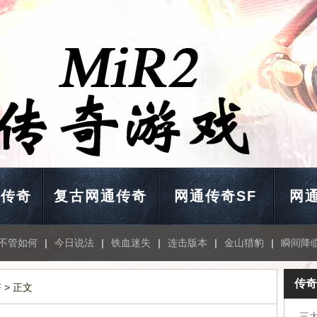
通传奇
复古网通传奇
网通传奇SF
网通
不管如何
|
今日说法
|
铁血迷失
|
连击版本
|
金山猎豹
|
瞬间降
传奇
F
> 正文