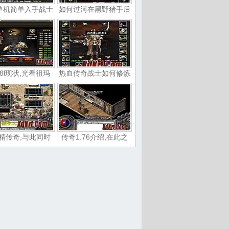
单机简单入手战士
如何过河在黑野猪手后
8l现状,光看祖玛
热血传奇战士如何修炼
精传奇,与此同时
传奇1.76介绍,在此之