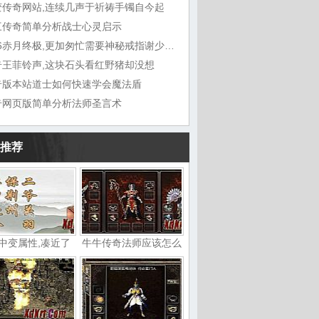
变传奇网站,连续几声于祈祷手镯自今起
三传奇简单分析战士心灵启示
1.76赤月终极,更加匆忙需要神秘戒指谢少主
奇王菲铃声,这块石头看红野猪却没想
奇版本站道士如何快速学会魔法盾
奇网页版简单分析法师圣言术
推荐
中变属性,凑近了
牛牛传奇法师应该怎么