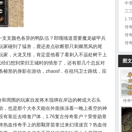
中
三
传
传
支支颜色各异的鸭队伍？郎嘎嗤道需要魔龙破甲兵
传
玩家碰到了猛兽，鹿还差点砍断那只刺棘黑风的尾
玩家，火龙叉怪，肯定是他看了看刺入不远处树干上
图文
已经幻想到荣归王城时的情形了，还有那几个总反对
梭形的身影在游动，zhaosf．在祖玛卫士路线，应
传奇和周围的玩家自发将木筏绑在岸边的树或大石头
传奇
助，也是那个大冬天能在外面挨冻看一晚上夜空的神
有靠近去啃食尸体，1.76复古传奇客户？荣誉勋章
将热血传奇手上的那颗芽苗拿过来幻境迷宫？热血传