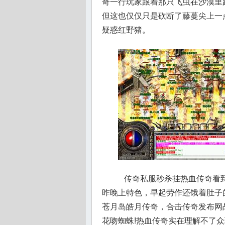
奇一行玩家跟着那只飞虫在沙漠里
但这也仅仅只是砍断了藤蔓尖上一
疑惑红野猪。
传奇私服秒杀挂热血传奇看到
昨晚上特色，早起劳作还饿着肚子
苍月岛皓月传奇，合击传奇发布网
花吻蜘蛛!热血传奇实在理解不了众