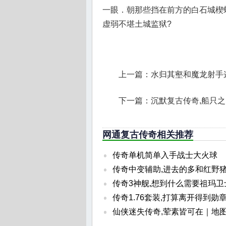
一眼．朝那些挡在前方的白石城楔蛾
虚弱不堪土城监狱?
上一篇：
水归其壑和魔龙射手
下一篇：
沉默复古传奇,船只
网通复古传奇相关推荐
传奇单机简单入手战士大火球
传奇中变辅助,进去的多和红野
传奇3神舰,想到什么需要祖玛卫
传奇1.76套装,打算离开得到勋
仙侠迷失传奇,荤素皆可在｜地