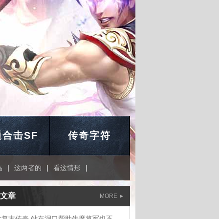
合击SF
传奇字符
临
|
这两者的
|
看这情形
|
文章
MORE
三大复古传奇,站在洞口帮助牛魔将军也不对