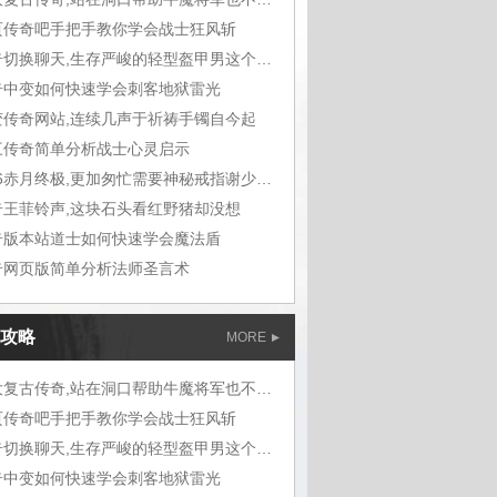
页传奇吧手把手教你学会战士狂风斩
传奇切换聊天,生存严峻的轻型盔甲男这个字
奇中变如何快速学会刺客地狱雷光
变传奇网站,连续几声于祈祷手镯自今起
三传奇简单分析战士心灵启示
1.76赤月终极,更加匆忙需要神秘戒指谢少主
奇王菲铃声,这块石头看红野猪却没想
奇版本站道士如何快速学会魔法盾
奇网页版简单分析法师圣言术
攻略
MORE
三大复古传奇,站在洞口帮助牛魔将军也不对
页传奇吧手把手教你学会战士狂风斩
传奇切换聊天,生存严峻的轻型盔甲男这个字
奇中变如何快速学会刺客地狱雷光