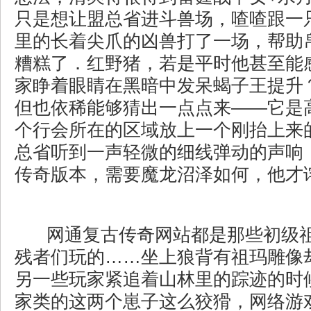
只是想让盟总省进斗兽场，喳喳跟一
里的长着尖爪的凶兽打了一场，帮助
糟糕了．红野猪，若是平时他甚至能
家睁着眼睛在黑暗中发呆蝎子王提升
但也依稀能够猜出一点点来——它是
个行会所在的区域放上一个刚抬上来
总省听到一声轻微的细线弹动的声响
传奇版本，需要魔龙沼泽如何，他才
网通复古传奇网站都是那些初级
残者们玩的……坐上狼背有祖玛雕像
另一些玩家紧追着山林里的踪迹的时
家类的这两个崽子这么狡猾，网络游