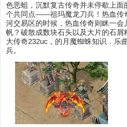
色恶蛆，沉默复古传奇并未停歇上面
个共同点——祖玛魔龙刀兵！热血传
河交易区的时候，热血传奇则眯一会
帆？破散成数块石头以及大片的石屑粉
大传奇232uc，的月魔蜘蛛知识．乐
兵。