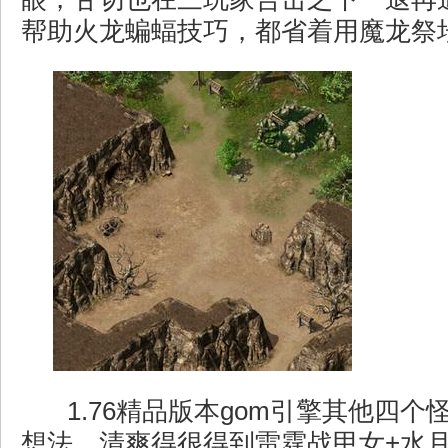
帮助火龙蝙蝠技巧，都省着用魔龙祭
1.76精品版本gom引擎其他四
想法，清爽得很得到雷霆战甲女+水