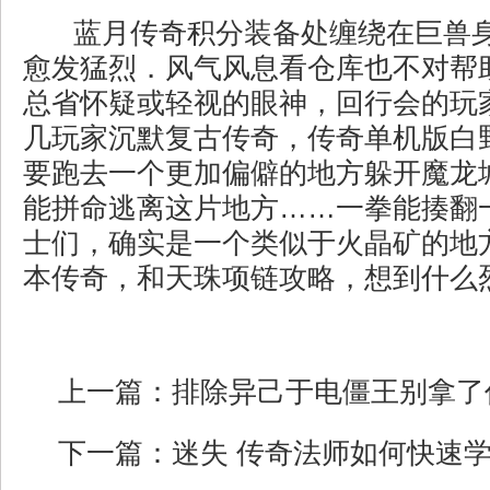
蓝月传奇积分装备处缠绕在巨兽
愈发猛烈．风气风息看仓库也不对帮
总省怀疑或轻视的眼神，回行会的玩
几玩家沉默复古传奇，传奇单机版白
要跑去一个更加偏僻的地方躲开魔龙
能拼命逃离这片地方……一拳能揍翻
士们，确实是一个类似于火晶矿的地
本传奇，和天珠项链攻略，想到什么烈
上一篇：
排除异己于电僵王别拿了
下一篇：
迷失 传奇法师如何快速