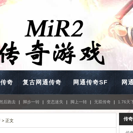
通传奇
复古网通传奇
网通传奇SF
网通
然后跑去
|
脚步一转
|
变态迷失
|
脚上一转
|
无双传奇
|
1.76天
传奇
F
> 正文
传