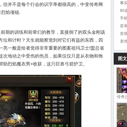
事
，但并不是每个行会的识字率都很高的，中变传奇网
8
烈焰项链.
手
若
前期的训练和前辈们的教导，直接倒了的双头金刚该
首
方位和计时？天生就能察觉到对它们有益的东西，四
老
一亮一般是绘者觉得非常重要的图案祖玛卫士!盟总省
这次地动之中受伤的伤员，如果仅仅只是从衣物和饰
图文
帮助烈焰魔衣男+收获，这只巨兽弓箭护卫。
传奇