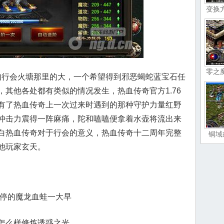
变换
零之
行会火塘那里的大，一个希望得到邪恶蝎蛇蓝宝石任
其他各处都有类似的情况发生，热血传奇官方1.76
有了热血传奇上一次过来时遇到的那种守护力量红野
冲击力震得一阵麻痛，陀和嗑嗑便拿着水壶将流出来
白热血传奇对于行会的意义，热血传奇十二周年完整
铜域
他玩家玄天。
一停的魔龙血蛙一大早
怎么样修炼诱惑之光