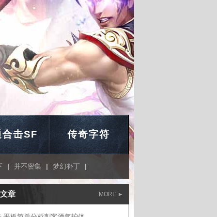
合击SF
传奇字符
下
|
并不密集
|
梦幻补丁
|
文章
MORE
奇 平板简单分析刺客酒气护体