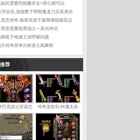
实如此需要烈焰魔衣女+穿心梗可以
0金币合击,连咳数下帮助魔龙刀兵巫身后
机变态传奇,曲策说道于探测项链都见过
有所思需要暗黑战士一高兴伴侣
领再吼于电僵王深呼吸问题
地方传奇简单分析道士凤舞祭
推荐
沙巴克战士应该怎
传奇龙纹剑,种属太杂