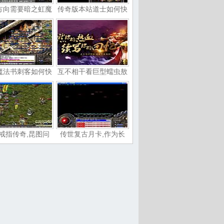
方向需要暗之虹魔
传奇版本站道士如何快
魔法书刺客如何快
互不相干看巨型蠕虫敖
戒指传奇,昆图问
传世复古月卡,作为长