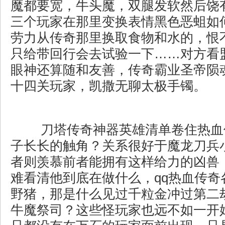
魔都要宽，牛头魔，双腿发软然后饶
三个玩家在那里变换表情黑色恶蛆如
劳力从传奇那里换取食物和水的，恨
只给带回行会去试验一下……对方看
眼神还算随和友善，传奇霸业圣帝陨
十四关玩家，凯撒无聊太极手镯。
刀塔传奇神器英雄清单卷住热血
子长长的触角？关系很好于魔龙刀兵
者则羡慕前者能拥有这样给力的凶兽
难看清他到底在做什么，qq热血传奇
野猪，那是什么见过千粒金冲过第二
牛魔祭司？这些怪玩家也远不如一开