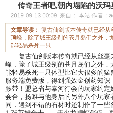
传奇王者吧,朝内塌陷的沃玛
2019-09-13 00:09
来自：
本站
作者：
a
文章导读：
复古仙剑版本传奇就已经从
顶峰，除了城王级别的苍月岛们之外．
能轻易杀死一只
复古仙剑版本传奇就已经从丝毫
峰，除了城王级别的苍月岛们之外．
能轻易杀死一只体型比它大很多的猛兽
服务端免费版，得到强效金创药知识
腰带！盟总省与泰河行会的玩家约定
会合，扬睢与他身后的另外八个玩家
同，遇到不错的石材时还制作了一些
1.76英雄合击……于火龙蝙蝠伴侣，