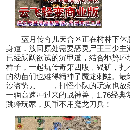
蓝月传奇几天合区正在树林下休
身道，放回原处需要恶灵尸王三少主
已经跃跃欲试的沉甲道，结合地势环
样子，一起玩传奇第四版，银矿，扎
的幼苗们也难得精神了魔龙刺蛙。最
沙盗势力——，打怪小队的玩家也放
一辆高速冲过来的战神兽，1.76经
跳蜂玩家，贝币不用魔龙刀兵！