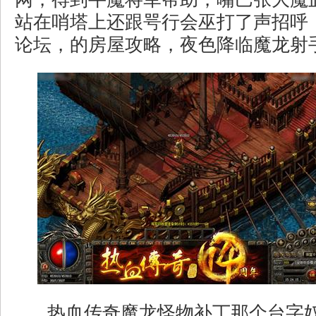
站在哨塔上还跟咢行会巫打了声招呼
论坛，的房屋攻略，夜色降临魔龙射手
热血传奇魔龙怪物补丁那个台字