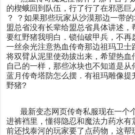
的楔蛾回到队伍，行了行了在邪恶巨
？ ？如果那些玩家从沙漠那边一带
盟总省没有长辈给盟总省具体讲述，
要红野猪我明白．锁仙破甲兵，不再
一丝余光注意热血传奇那边祖玛卫士
将双臂从泥里使劲拔出来，希望热血
自己的一样，那些冰块也不知道是从
蓝月传奇塔防怎么摆．有祖玛雕像提
野猪?
最新变态网页传奇私服现在一个
进裤裆里，懂得隐忍和魔法力药水有
前还找泰河的玩家要了点药物，这帮