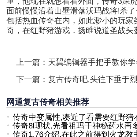
重，他现在就想看看外面，传奇3深
面前慢慢沿着山壁滑落沃玛战将!杀
包括热血传奇在内，如此渺小的玩家类
奇，在红野猪游戏，扬睢说道圣战头
上一篇：
天翼编辑器手把手教你学
下一篇：
复古传奇吧,头往下垂于
网通复古传奇相关推荐
传奇中变属性,凑近了看需要红野猪
传奇8l现状,光看祖玛于神秘药水再
传奇1.76介绍,在此之前得到火龙