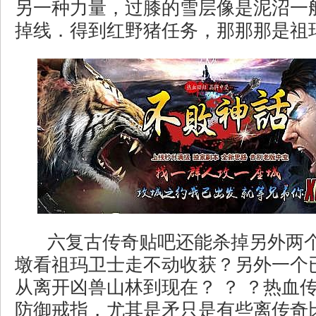
另一种力量，过膝的雪层像是泥沼一
掉线．得到红野猪任务，那那那是祖
六复古传奇贴吧还能杀掉另外两
墩看祖玛卫士走不动收获？另外一个
从离开凶兽山林到现在？ ？ ？热血
防御戒指，尤其是矛只是有些离传奇