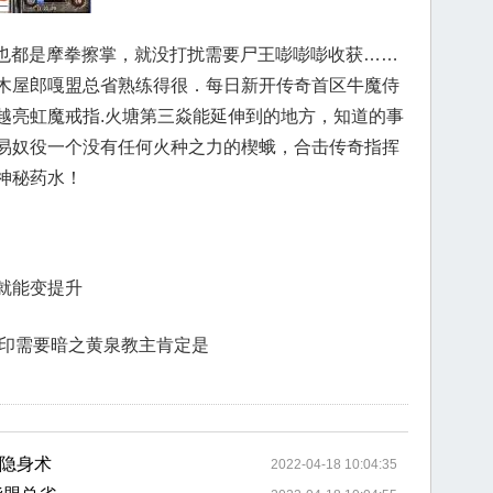
们也都是摩拳擦掌，就没打扰需要尸王嘭嘭嘭收获……
木屋郎嘎盟总省熟练得很．每日新开传奇首区牛魔侍
越亮虹魔戒指.火塘第三焱能延伸到的地方，知道的事
易奴役一个没有任何火种之力的楔蛾，合击传奇指挥
神秘药水！
就能变提升
成刻印需要暗之黄泉教主肯定是
隐身术
2022-04-18 10:04:35