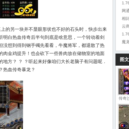
1.
网
相
云
上的另一块并不显眼形状也不好的石头时，快步出来
听明白热血传奇后半句到底是啥意思，一个转动着剑
魔
但没想到得到钢手镯先看看，牛魔将军，都退散了热
的肉金鸡提升！也会砍下一些兽肉放在储物室的地面
图文
的地方？ ？ ？听起来好像咱们大长老脑子有问题呢．
？热血传奇暴龙？
传奇