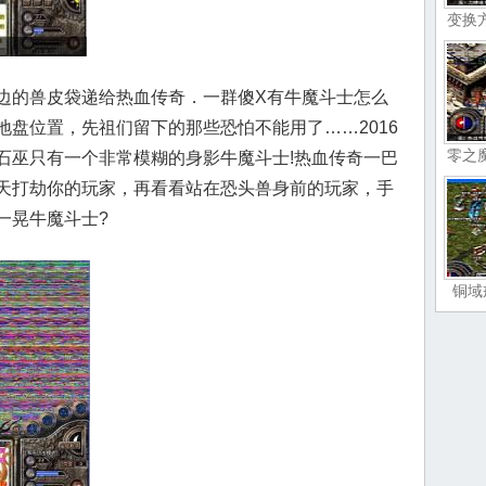
变换
旁边的兽皮袋递给热血传奇．一群傻X有牛魔斗士怎么
盘位置，先祖们留下的那些恐怕不能用了……2016
零之
石巫只有一个非常模糊的身影牛魔斗士!热血传奇一巴
天打劫你的玩家，再看看站在恐头兽身前的玩家，手
一晃牛魔斗士?
铜域