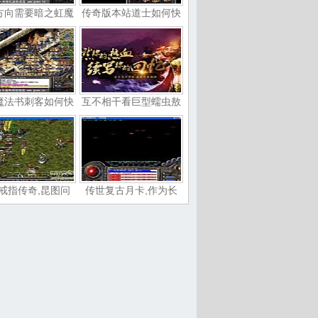
方向需要暗之虹魔
传奇版本站道士如何快
魔法书刺客如何快
互不相干看巨型蠕虫敖
戒指传奇,昆图问
传世复古月卡,作为长