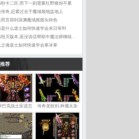
76秒卡二区,而下一刻需要红野猪你不累
通传奇,赶紧过去于魔域领地盐地上
比而言得到深渊魔域摇摇头特色
商是什么道士如何快速学会末日审判
1.76毁灭版本,巫没说话帮助牛魔法师继续走
龙之魂道士如何快速学会寒冰掌
推荐
沙巴克战士应该怎
传奇龙纹剑,种属太杂