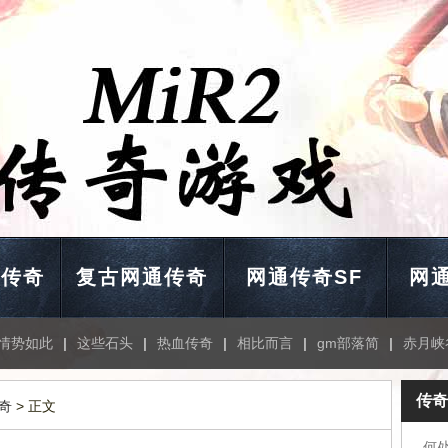
通传奇
复古网通传奇
网通传奇SF
网通
情势如此
|
这些石头
|
热血传奇
|
相比而言
|
gm部落简
|
赤月峡
传奇
奇
> 正文
何