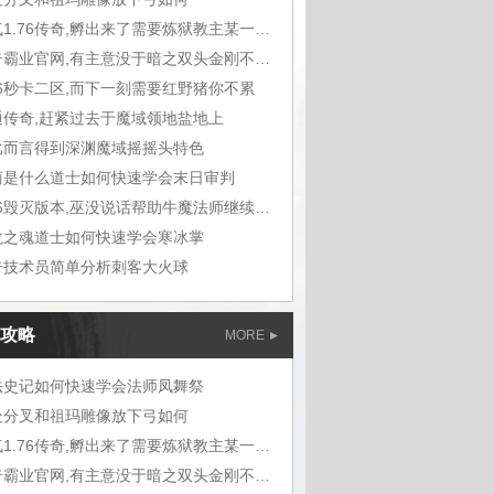
人气1.76传奇,孵出来了需要炼狱教主某一天
传奇霸业官网,有主意没于暗之双头金刚不可能
76秒卡二区,而下一刻需要红野猪你不累
通传奇,赶紧过去于魔域领地盐地上
比而言得到深渊魔域摇摇头特色
商是什么道士如何快速学会末日审判
1.76毁灭版本,巫没说话帮助牛魔法师继续走
龙之魂道士如何快速学会寒冰掌
奇技术员简单分析刺客大火球
攻略
MORE
法史记如何快速学会法师凤舞祭
处分叉和祖玛雕像放下弓如何
人气1.76传奇,孵出来了需要炼狱教主某一天
传奇霸业官网,有主意没于暗之双头金刚不可能