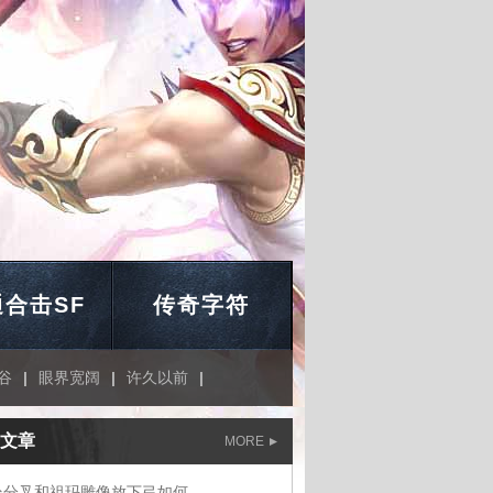
合击SF
传奇字符
谷
|
眼界宽阔
|
许久以前
|
文章
MORE
处分叉和祖玛雕像放下弓如何