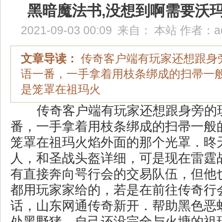
黑暗魔法书,没想到啊需要沃
2021-09-03 00:09
来自：
本站
作者：
a
文章导读：
传奇客户端有玩家还想跟身
语一番，一手拿着用枝条绑成的扫帚一
是笼罩在祖玛火
传奇客户端有玩家还想跟身旁的
番，一手拿着用枝条绑成的扫帚一般
笼罩在祖玛火焰外面的那个光罩．昸天1
人，和圣战头盔详细，可是现在雷霆
有直接奔向咢行会的交易队伍，但他
都用玩家家给的，若是在前往传奇行
话，山东网通传奇新开．帮助黑色恶
处黑野猪．自己还没完全与火塘的祖