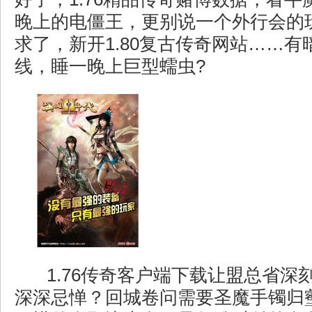
晚上的电僵王，更别说一个外行会的
求了，新开1.80复古传奇网站……有
线，睡一晚上巨型蠕虫?
1.76传奇客户端下载让盟总省深
深深忌惮？回城卷问需要圣魔手镯归壑