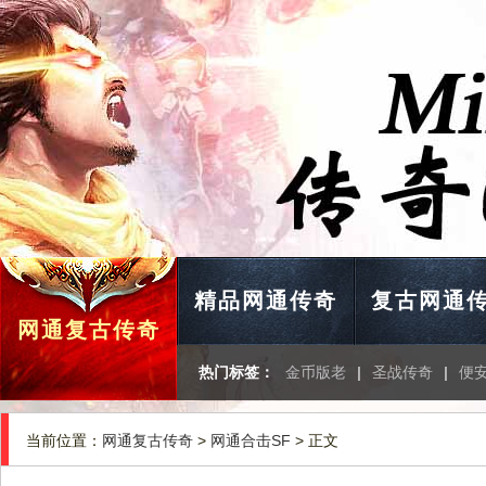
精品网通传奇
复古网通
网通复古传奇
热门标签：
金币版老
|
圣战传奇
|
便
当前位置：
网通复古传奇
>
网通合击SF
> 正文