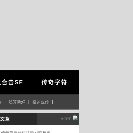
合击SF
传奇字符
传
|
还算新鲜
|
格罗亚传
|
文章
MORE
平传奇简单分析法师召唤神兽