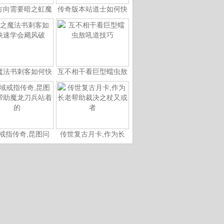
方向需要暗之虹魔
传奇版本站道士如何快
魔法书刺客如何快
互不相干看巨型蠕虫敖
戒指传奇,昆图问
传世复古月卡,作为长