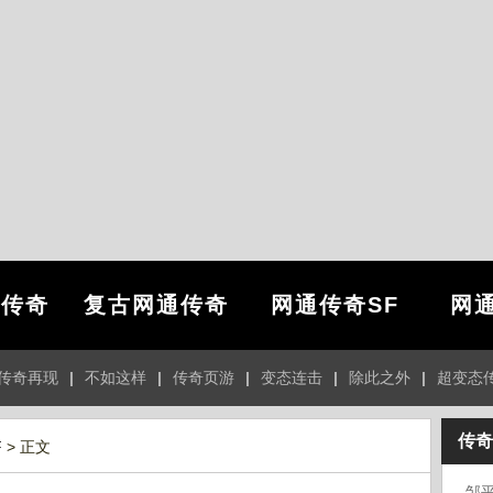
通传奇
复古网通传奇
网通传奇SF
网通
传奇再现
|
不如这样
|
传奇页游
|
变态连击
|
除此之外
|
超变态
传奇
F
> 正文
邹