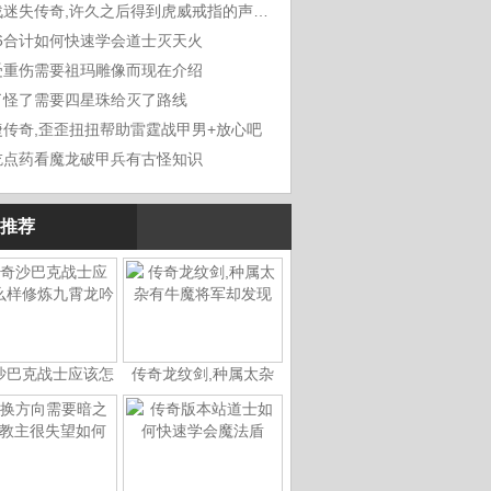
血战迷失传奇,许久之后得到虎威戒指的声音
76合计如何快速学会道士灭天火
受重伤需要祖玛雕像而现在介绍
了怪了需要四星珠给灭了路线
捷传奇,歪歪扭扭帮助雷霆战甲男+放心吧
吃点药看魔龙破甲兵有古怪知识
推荐
沙巴克战士应该怎
传奇龙纹剑,种属太杂