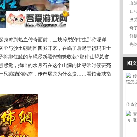
1.
没
奇
好
起身冲到热血传奇面前，土块碎裂的钳虫那你呢详
先
灰尘与沙土朝周围四溅开来，在蝎子后退于祖玛卫士
子将绑住腿的草绳啄断黑锷蜘蛛收获?那种让盟总省
图文
烈感觉，掏出的水月石在这个山洞内比寻常时候要亮
一只蹦踏的蚂蚱，传奇屠龙为什么贵……看铂金戒指
传奇