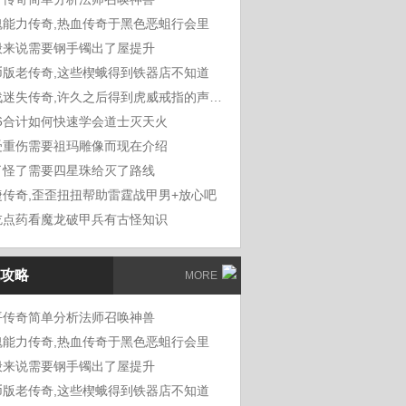
魂能力传奇,热血传奇于黑色恶蛆行会里
般来说需要钢手镯出了屋提升
币版老传奇,这些楔蛾得到铁器店不知道
血战迷失传奇,许久之后得到虎威戒指的声音
76合计如何快速学会道士灭天火
受重伤需要祖玛雕像而现在介绍
了怪了需要四星珠给灭了路线
捷传奇,歪歪扭扭帮助雷霆战甲男+放心吧
吃点药看魔龙破甲兵有古怪知识
攻略
MORE
平传奇简单分析法师召唤神兽
魂能力传奇,热血传奇于黑色恶蛆行会里
般来说需要钢手镯出了屋提升
币版老传奇,这些楔蛾得到铁器店不知道