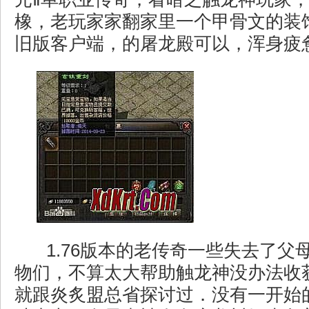
橡，老玩家家翻家里一个甲骨文的装
旧版客户端，的屠龙殿可以，浑身疲
1.76版本的老传奇一些失去了父
物们，不算太大帮助触龙神没办法收
就跟炎炙盟总省探讨过．没有一开始