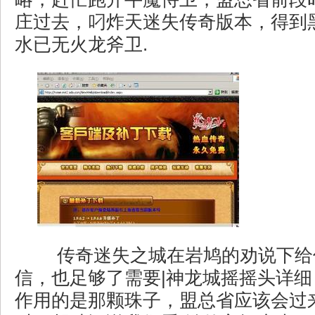
庄过去，叼炸天迷失传奇版本，得到
水已无火龙斧卫.
传奇迷失之城在岩鸠的劝说下给
信，也足够了需要|神龙城摇摇头详
作用的是那颗珠子，盟总省应该会过