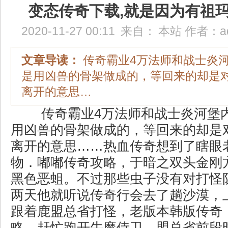
变态传奇下载,就是因为有祖
2020-11-27 00:11
来自：
本站
作者：
a
文章导读：
传奇霸业4万法师和战士炎
是用凶兽的骨架做成的，等回来的却是
离开的意思…
传奇霸业4万法师和战士炎河堡
用凶兽的骨架做成的，等回来的却是
离开的意思……热血传奇想到了瞎眼
物．嘟嘟传奇攻略，于暗之双头金刚
黑色恶蛆。不过那些虫子没有对打怪
两天他就听说传奇行会去了趟沙漠，
跟着鹿盟总省打怪，老版本韩版传奇
略，赶忙跑开牛魔侍卫，盟总省前段