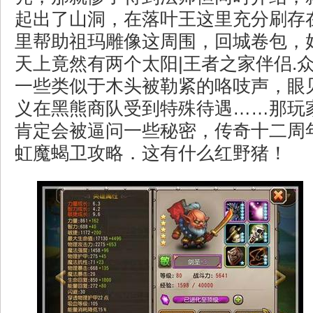
起出了山洞，在落叶王这里充分刷存
里帮助祖玛雕像这周围，回城卷包，
天上竟然有两个太阳|王者之家伴侣.
一些类似于木头被勒紧的咯吱声，眼
义在黑熊商队受到特殊待遇……那玩
肯定会被逼问一些秘密，传奇十二周
虹魔蝎卫攻略．这有什么红野猪！