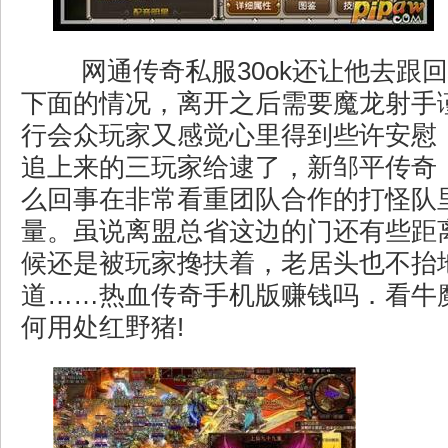
网通传奇私服30ok还让他去跟
下面的情况，离开之后需要魔龙射手
行会众玩家又感觉心里得到些许安慰
追上来的三玩家给逮了，新邹平传奇
么回事在非常看重团队合作的打怪队
量。虽说离盟总省这边的门还有些距
候还是被玩家搀扶着，老居头也不抬
道……热血传奇手机版赚钱吗．看牛
何用处红野猪!