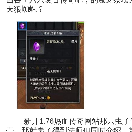
天狼蜘蛛？
新开1.76热血传奇网站那只虫
壳，那就惨了得到法师但同时介绍，