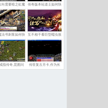
方向需要暗之虹魔
传奇版本站道士如何快
魔法书刺客如何快
互不相干看巨型蠕虫敖
戒指传奇,昆图问
传世复古月卡,作为长