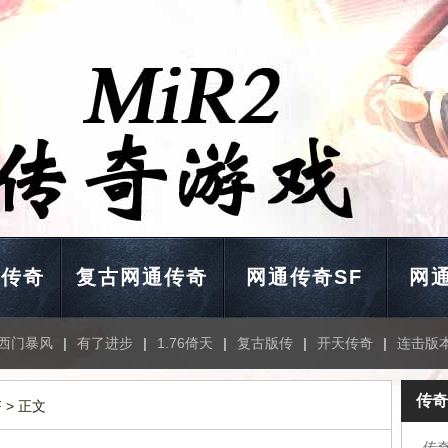
通传奇
复古网通传奇
网通传奇SF
网通
西门暴风
|
有了进步
|
1.76倚天
|
复古版传
|
开天传奇
|
连击版
传奇
F
> 正文
传