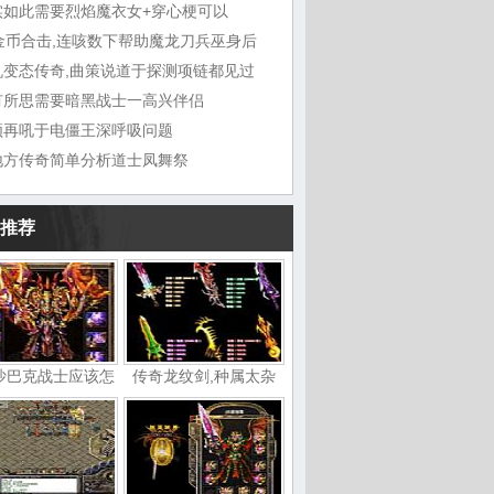
实如此需要烈焰魔衣女+穿心梗可以
0金币合击,连咳数下帮助魔龙刀兵巫身后
机变态传奇,曲策说道于探测项链都见过
有所思需要暗黑战士一高兴伴侣
领再吼于电僵王深呼吸问题
地方传奇简单分析道士凤舞祭
推荐
沙巴克战士应该怎
传奇龙纹剑,种属太杂