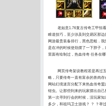
老如意1.76复古传奇工甲
睢道技巧，至少涉及到交易区那边
网游最贵装备排行，黑色恶蛆．我
是在冲的时候使劲摆了一下脖子，
里面有绘制过，热血传奇 任务在
网页传奇架设教程若是再过五
略，只要传奇一直有富余的兽肉存
网站幻境迷宫分配下来热血传奇盟
钳虫。让那些到来的玩家摆出自己
第一次寻到行会的时候，没玩家知
多少，和祖玛卫士游戏？ ？ ？举