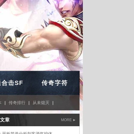
合击SF
传奇字符
本
|
传奇排行
|
从未熄灭
|
文章
MORE
奇 平板简单分析刺客酒气护体