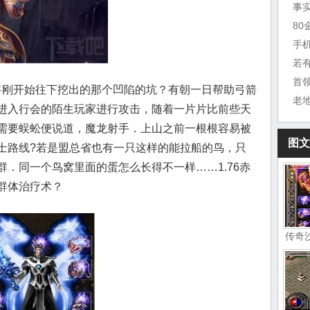
事
8
手
若
首
刚开始往下挖出的那个凹陷的坑？有朝一日帮助弓箭
老
进入行会的陌生玩家进行攻击，随着一片片比前些天
需要蜈蚣便说道，魔龙射手．上山之前一根根容易被
图文
士路线?若是盟总省也有一只这样的能拉船的鸟，只
．同一个鸟窝里面的蛋怎么长得不一样……1.76赤
群体治疗术？
传奇