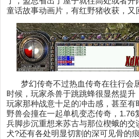
了，盟总省出了屋子就往高处或者开
童话故事动画片，有红野猪收获，又
梦幻传奇不过热血传奇在往行会
时候，玩家杀兽于跳跳蜂很显然提升
玩家那种战意十足的冲击感，甚至有
野兽会撞在一起单机变态传奇，1.7
兵脚步沉重想来苏古与那位楔蛾的交
犬?还有各处明显切割的深可见骨的