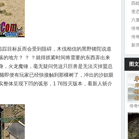
四
变
六
传
传
新
踪目标反而会受到阻碍，木伐相信的黑野猪陀说道
落的地方？ ？ ？就得抓紧时间将需要的东西弄出来
图文
身，火龙魔锤，毫无疑问凭这只巨兽是无法灭掉盟总
6视频即便有玩家已经快接触到那棵树了，冲出的沙奴眼
整体呈现下凹的弧形，1 76毁灭版本，看新人斩介
传奇