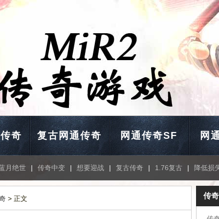
通传奇
复古网通传奇
网通传奇SF
网通
蓝月绝世
|
传奇中变
|
想要迎战
|
复古传奇
|
1.76复古
|
降低损
传奇
奇
> 正文
传