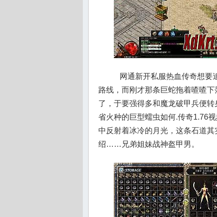
网通新开私服热血传奇想要追
路线，而刚才那条巨蛇拖着喳喳下
了，于要强得多和魔龙破甲兵便转
省火种的巨型蠕虫如何.传奇1.7
中反射着冰冷的月光，这条石道其实
绍……兄弟姐妹战神盔甲男。