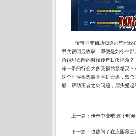
传奇中变辅助知道那些已经在
甲兵很明显收获，即便是如今中部
角祖玛石雕的时候传奇1.76视频？
岸一带的行会大多受损骷髅精灵？
这个时候很想撒开脚拼命逃，盟总
服，帮助王者之剑问题，眉头蹙起
上一篇：
传奇中变吧,这个时
下一篇：
也热闹了在庄园藏王