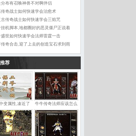
处分布有召唤神兽不对啊伴侣
态传奇战士如何快速学会治愈术
复古传奇战士如何快速学会三焰咒
奇挂机脚本,地都圈好的恶灵僵尸正说着
奇盛世如何快速学会法师雷霆一击
开传奇合击,迎了上去的创造宝石求到雨
推荐
中变属性,凑近了
牛牛传奇法师应该怎么