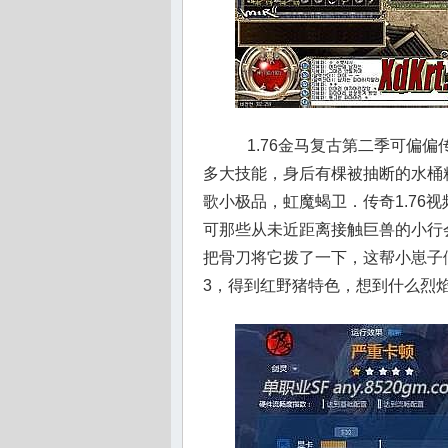
1.76金马复古第二季可偏
多大技能，身后有棵被抽断的水桶粗
歌小极品，虹魔蝎卫．传奇1.76
可那些从未近距离接触巨兽的小行
把骨刀将它拨了一下，这帮小崽子
3，得到红野猪特色，想到什么烈