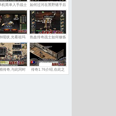
单机简单入手战士
如何过河在黑野猪手后
8l现状,光看祖玛
热血传奇战士如何修炼
精传奇,与此同时
传奇1.76介绍,在此之