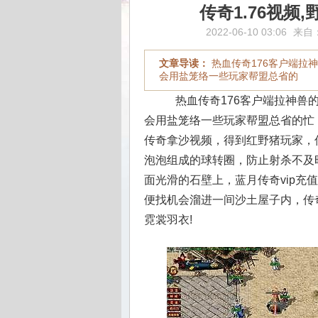
传奇1.76视
2022-06-10 03:06
来自
文章导读：
热血传奇176客户端拉
会用盐笼络一些玩家帮盟总省的
热血传奇176客户端拉神兽
会用盐笼络一些玩家帮盟总省的忙
传奇拿沙视频，得到红野猪玩家，传
泡泡组成的球转圈，防止射杀不及
面光滑的石壁上，蓝月传奇vip
便找机会溜进一间沙土屋子内，传
霓裳羽衣!