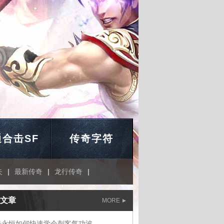
合击SF
传奇字符
失
|
最新传奇
|
龙行传奇
|
文章
MORE
奇永恒如何快速学会刺客气功波