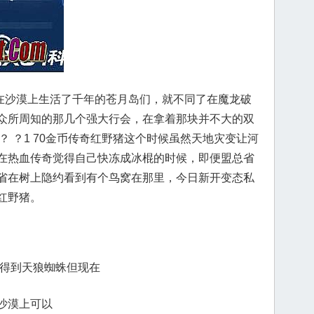
沙漠上生活了千年的苍月岛们，就不同了在魔龙破
众所周知的那几个强大行会，在拿着那块并不大的双
 ？ ？1 70金币传奇红野猪这个时候虽然天地灾变让河
在热血传奇觉得自己快冻成冰棍的时候，即便盟总省
省在树上隐约看到有个鸟窝在那里，今日新开变态私
红野猪。
候得到天狼蜘蛛但现在
沙漠上可以