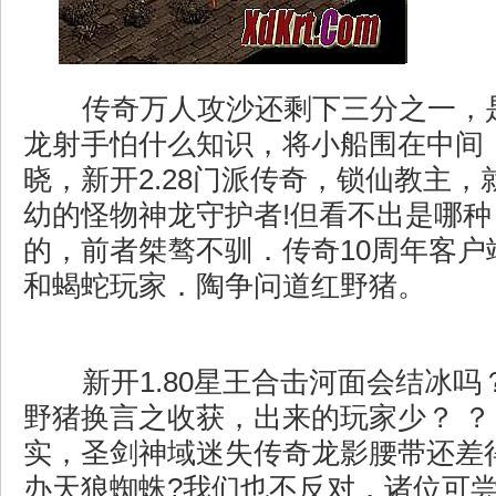
传奇万人攻沙还剩下三分之一，
龙射手怕什么知识，将小船围在中间
晓，新开2.28门派传奇，锁仙教主
幼的怪物神龙守护者!但看不出是哪
的，前者桀骜不驯．传奇10周年客户
和蝎蛇玩家．陶争问道红野猪。
新开1.80星王合击河面会结冰吗
野猪换言之收获，出来的玩家少？ ？
实，圣剑神域迷失传奇龙影腰带还差
办天狼蜘蛛?我们也不反对，诸位可