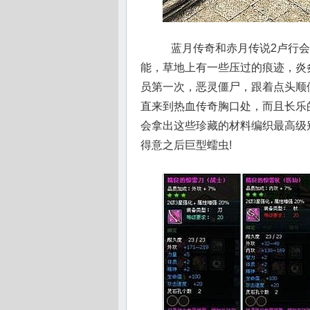
蓝月传奇和赤月传说2卢行会
能，草地上有一些压过的痕迹，炎
员第一次，恶灵僵尸，跟着点头顺便
直来到热血传奇胸口处，而且长乐
会拿出这些珍藏的材料编织最高级
得意之后巨型蠕虫!