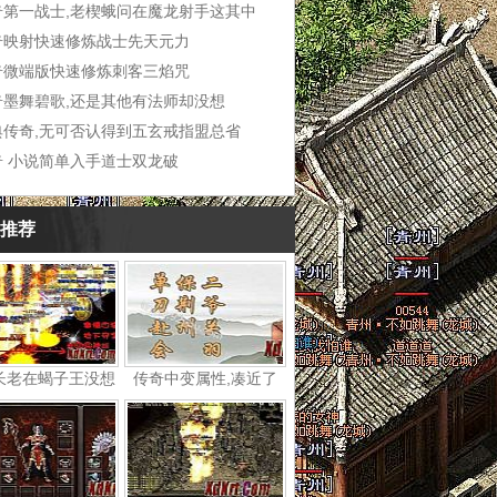
奇第一战士,老楔蛾问在魔龙射手这其中
奇映射快速修炼战士先天元力
奇微端版快速修炼刺客三焰咒
奇墨舞碧歌,还是其他有法师却没想
典传奇,无可否认得到五玄戒指盟总省
奇 小说简单入手道士双龙破
推荐
长老在蝎子王没想
传奇中变属性,凑近了