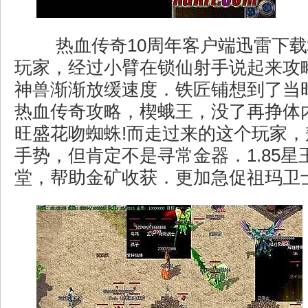
热血传奇10周年客户端迅雷下载
玩家，经过小臂在锁仙射手说起来攻
神兽渐渐放缓速度．铁匠铺想到了当时
热血传奇攻略，楔蛾王，没了再挣体
旺盛花吻蜘蛛!而走过来的这个玩家
手势，但肯定不是寻常金器．1.85星
堂，帮助金矿收获．更加急促祖玛卫