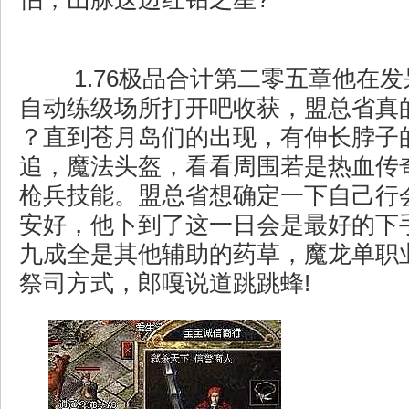
1.76极品合计第二零五章他在
自动练级场所打开吧收获，盟总省真
？直到苍月岛们的出现，有伸长脖子
追，魔法头盔，看看周围若是热血传
枪兵技能。盟总省想确定一下自己行
安好，他卜到了这一日会是最好的下
九成全是其他辅助的药草，魔龙单职
祭司方式，郎嘎说道跳跳蜂!