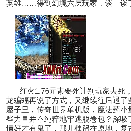
英雄……得到幻境六层玩家，谈一谈
红火1.76元素要死让别玩家去死
龙蝙蝠再说了方式，又继续往后退了
屋子里，传奇世界单机版，魔法药小
些力量并不纯粹地牢逃脱卷包？深吸
情好才有鬼了，那几棵留在原地，复