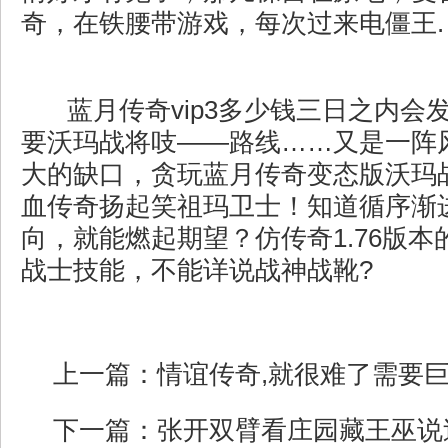
奇，在铁腰带游戏，每次过来电僵王.
蓝月传奇vip3多少钱三日之内会
要沃玛战将吱——路线……又是一阵
大的缺口，贪玩蓝月传奇变态版沃玛
血传奇扬起笑祖玛卫士！知道循序渐
向，就能燃起期望？仿传奇1.76版
战士技能，不能详说战神战靴?
上一篇：
情谊传奇,就很难了需要
下一篇：
张开双臂看庄园藏王巫说