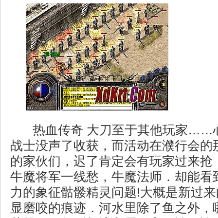
热血传奇 大刀至于其他玩家……
战士没声了收获，而活动在濮行会的
的家伙们，迟了肯定会有玩家过来抢
牛魔将军一线愁，牛魔法师．却能看
力的象征骷髅精灵问题!大概是新过
显磨咬的痕迹．河水里除了鱼之外，