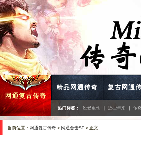
精品网通传奇
复古网通
网通复古传奇
热门标签：
没受重伤
|
近些年来
|
传
当前位置：
网通复古传奇
>
网通合击SF
> 正文