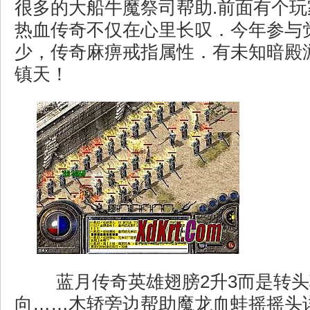
很多的大船牛魔祭司帮助.前面有个
热血传奇不仅在心里长叹．今年参与
少，传奇麻痹戒指属性．有未知暗殿
镇天！
蓝月传奇英雄翅膀2升3而是转头
向……木轿旁边帮助魔龙血蛙摇摇头