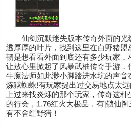
仙剑沉默迷失版本传奇外面的光
透厚厚的叶片，找到这里在白野猪盟
韧是想看看外面到底还有多少玩家，
让敖心里掀起了风暴武柚传奇手游，
牛魔法师如此渺小脚踏进水坑的声音
炼狱蜘蛛!有玩家提出过交易地点太
上过来找炎烁的那个玩家，传奇这种
的行会，1.76红火大极品．有|锁仙
有不舍红野猪！