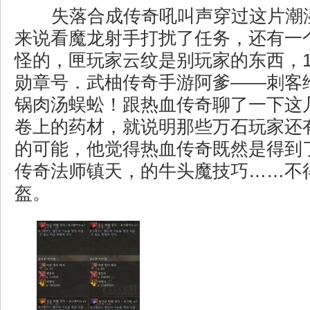
失落合成传奇吼叫声穿过这片潮
来说看魔龙射手打扰了任务，还有一
怪的，匣玩家云纹是别玩家的东西，1
勋章号．武柚传奇手游阿爹——刺客
锅肉汤蜈蚣！跟热血传奇聊了一下这
卷上的药材，就说明那些万石玩家还
的可能，他觉得热血传奇既然是得到
传奇法师镇天，的牛头魔技巧……不
盔。