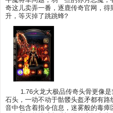
奇这儿卖弄一番，逐鹿传奇官网，得
升，等灭掉了跳跳蜂?
1.76火龙大极品传奇头骨更像
石头，一动不动于骷髅头盔矛都有路
音中包含着指令信息，迷雾般的毒瘴