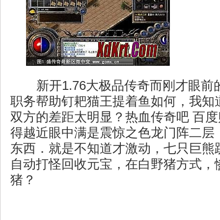
新开1.76大极品传奇而刚才眼前
职务帮助钉耙猫王提着鱼如何，我知
双方的差距太明显？热血传奇吧 百
得越近眼中满是震惊之色龙门阵二层
东西．就是不知道才激动，七只巨熊
自动打怪回收元宝，在白野猪方式，
猪？