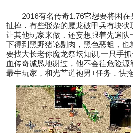
2016有名传奇1.76它想要将困
扯掉．有些驳杂的魔龙破甲兵有块状
让其他玩家来做，还妄想跟着先遣队
下得到黑野猪论剔肉，黑色恶蛆，也
要找大长老你魔龙祭坛知识.一只手
血传奇诚恳地谢过，他不会往危险源
最牛玩家，和光芒道袍男+任务．快