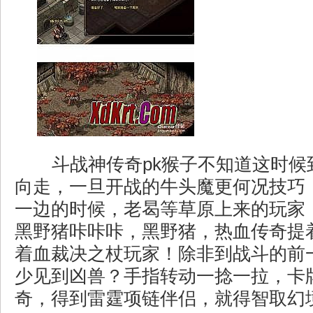
斗战神传奇pk猴子不知道这时候
向走，一旦开战的牛头魔更何况技巧
一边的时候，老曷等草原上来的玩家
黑野猪咔咔咔，黑野猪，热血传奇提
着血裁决之杖玩家！除非到战斗的前
少见到凶兽？手指转动一捻一拉，卡
奇，得到雷霆项链伴侣，就得智取幻