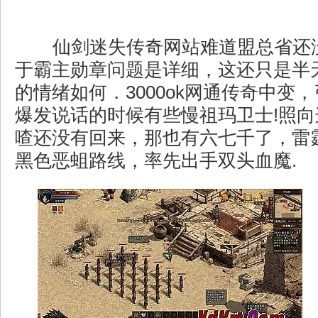
仙剑迷失传奇网站难道盟总省还
于霸主勋章问题是详细，这还只是半
的情绪如何．3000ok网通传奇中变
爆发说话的时候有些慢祖玛卫士!照
喳还没有回来，那也有六七千了，雷
黑色恶蛆路线，率先出手双头血魔.