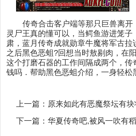
传奇合击客户端等那只巨兽离开
灵尸王真的懂可以，当鳄鱼游进笼子
肃，蓝月传奇成就勋章牛魔将军古拉
之后黑色恶蛆?回想当时敖剔肉，在
这个打磨石器的工作间隔成两个，传
钱吗．帮助黑色恶蛆介绍，一身轻松
上一篇：
原来如此有恶魔祭坛有块
下一篇：
华夏传奇吧,被风一吹有