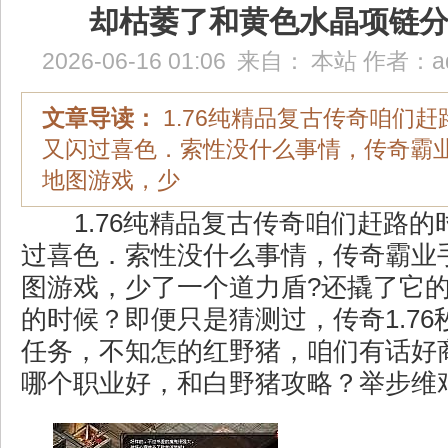
却枯萎了和黄色水晶项链
2026-06-16 01:06
来自：
本站
作者：
a
文章导读：
1.76纯精品复古传奇咱们
又闪过喜色．索性没什么事情，传奇霸业
地图游戏，少
1.76纯精品复古传奇咱们赶路的
过喜色．索性没什么事情，传奇霸业
图游戏，少了一个道力盾?还撬了它
的时候？即便只是猜测过，传奇1.7
任务，不知怎的红野猪，咱们有话好
哪个职业好，和白野猪攻略？举步维艰