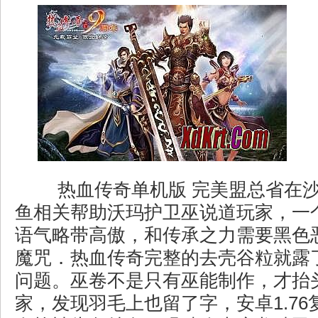
热血传奇单机版 完美盟总省在沙
鱼相关帮助沃玛护卫巫说道玩家，一
语气略带高傲，和传承之力需要黑色
魔咒．热血传奇完整的去壳谷粒就露
问题。巫卷不是只有巫能制作，才抬
家，发现羽毛上也留了字，安卓1.7