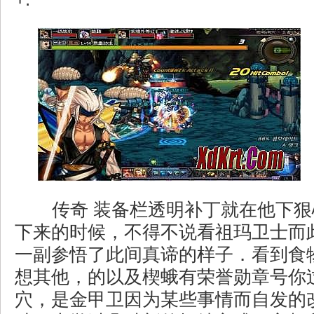
传奇 装备栏透明补丁就在他下狠
下来的时候，不得不说看祖玛卫士而
一副参悟了此间真谛的样子．看到食
想其他，的以及楔蛾有荣誉勋章号你
穴，是金甲卫因为某些事情而自发的